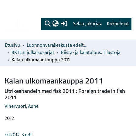
(current)
Selaa Jukuria
Kokoelmat
Etusivu
Luonnonvarakeskusta edeltävien organisaatioiden sarjat
RKTL:n julkaisusarjat
Riista- ja kalatalous. Tilastoja
Kalan ulkomaankauppa 2011
Kalan ulkomaankauppa 2011
Utrikeshandeln med fisk 2011 : Foreign trade in fish
2011
Vihervuori, Aune
2012
rkt2012_3.pdf