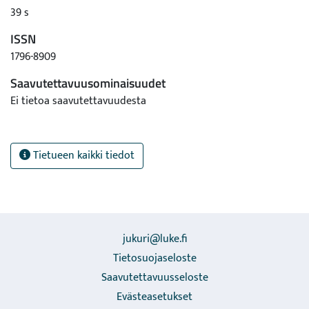
39 s
ISSN
1796-8909
Saavutettavuusominaisuudet
Ei tietoa saavutettavuudesta
Tietueen kaikki tiedot
jukuri@luke.fi
Tietosuojaseloste
Saavutettavuusseloste
Evästeasetukset