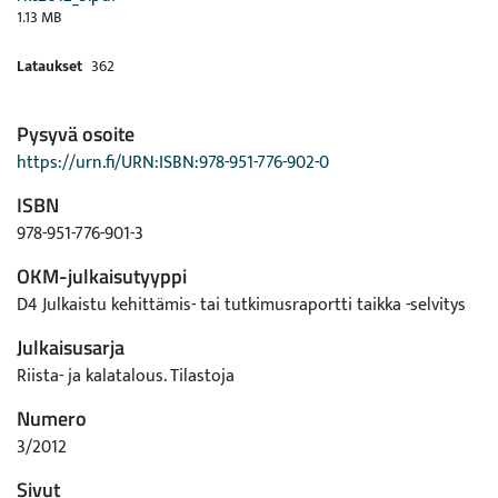
1.13 MB
Lataukset
362
Pysyvä osoite
https://urn.fi/URN:ISBN:978-951-776-902-0
ISBN
978-951-776-901-3
OKM-julkaisutyyppi
D4 Julkaistu kehittämis- tai tutkimusraportti taikka -selvitys
Julkaisusarja
Riista- ja kalatalous. Tilastoja
Numero
3/2012
Sivut