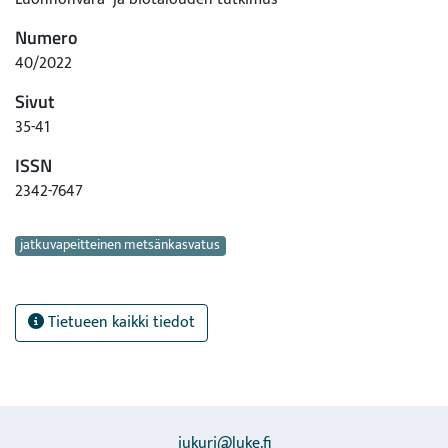
Numero
40/2022
Sivut
35-41
ISSN
2342-7647
Avainsanat
jatkuvapeitteinen metsänkasvatus
Tietueen kaikki tiedot
jukuri@luke.fi