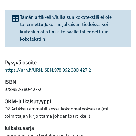
Tämän artikkelin/julkaisun kokotekstiä ei ole
tallennettu Jukuriin. Julkaisun tiedoissa voi
kuitenkin olla linkki toisaalle tallennettuun
kokotekstiin.
Pysyvä osoite
https://urn.fi/URN:ISBN:978-952-380-427-2
ISBN
978-952-380-427-2
OKM-julkaisutyyppi
D2 Artikkeli ammatillisessa kokoomateoksessa (ml.
toimittajan kirjoittama johdantoartikkeli)
Julkaisusarja
Luonnonvara- ja biotalouden tutkimus