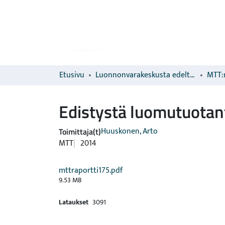
Etusivu
Luonnonvarakeskusta edeltävien organisaatioiden sarjat
MTT:n
Edistystä luomutuotant
Huuskonen, Arto
Toimittaja(t)
MTT
2014
mttraportti175.pdf
9.53 MB
Lataukset
3091