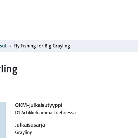
isut
Fly Fishing for Big Grayling
yling
OKM-julkaisutyyppi
D1 Artikkeli ammattilehdessä
Julkaisusarja
Grayling