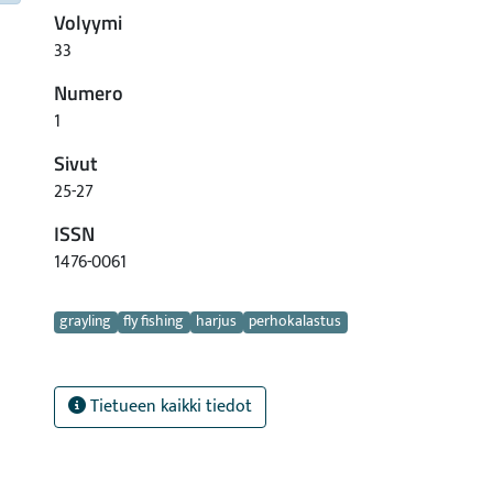
Volyymi
33
Numero
1
Sivut
25-27
ISSN
1476-0061
Avainsanat
grayling
fly fishing
harjus
perhokalastus
Tietueen kaikki tiedot