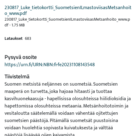
230817_Luke_tietokortti_SuometsienILmastoviisasMetsanhoit
o_www.pdf
230817_Luke_tietokortti_SuometsienILmastoviisasMetsanhoito_www.p
df -
1.75 MB
Lataukset
683
Pysyvä osoite
https://urn.fi/URN:NBN:fi-fe20231108143548
Tiivistelmä
Suomen metsistä neljännes on suometsiä. Suometsien
maaperä on turvetta, joka hajoaa hitaasti ja tuottaa
kasvihuonekaasuja - hapellisissa olosuhteissa hiilidioksidia ja
hapettomissa olosuhteissa metaania. Metsänhoitotoimin ja
vesitaloutta säätelemällä voidaan vähentää ojitettujen
suometsien päästöjä. Pitämällä suometsät puustoisina
voidaan huolehtia sopivasta kuivatuksesta ja välttää
päästöjä lisäävää ojien kaivamista.