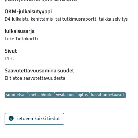
OKM-julkaisutyyppi
D4 Julkaistu kehittämis- tai tutkimusraportti taikka selvitys
Julkaisusarja
Luke Tietokortti
Sivut
14 s.
Saavutettavuusominaisuudet
Ei tietoa saavutettavuudesta
Avainsanat
suometsät
metsänhoito
vesitalous
ojitus
kasvihuonekaasut
Tietueen kaikki tiedot