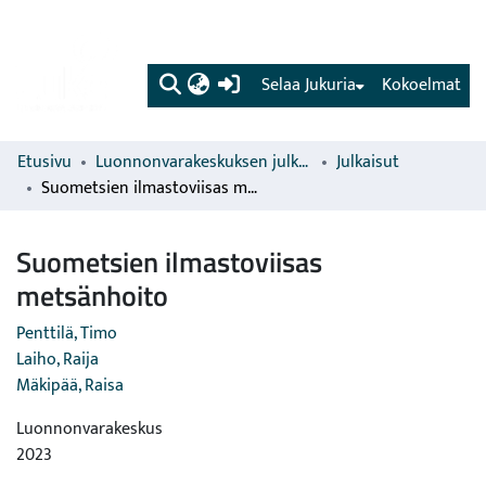
(current)
Selaa Jukuria
Kokoelmat
Etusivu
Luonnonvarakeskuksen julkaisut
Julkaisut
Suometsien ilmastoviisas metsänhoito
Suometsien ilmastoviisas
metsänhoito
Penttilä, Timo
Laiho, Raija
Mäkipää, Raisa
Luonnonvarakeskus
2023