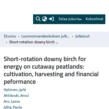
(current)
Selaa Jukuria
Kokoelmat
Etusivu
Luonnonvarakeskuksen julkaisut
Julkaisut
Short-rotation downy birch for energy on cutaway peatlands: cultivation, harvesting and financial peformance
Short-rotation downy birch for
energy on cutaway peatlands:
cultivation, harvesting and financial
peformance
Hytönen, Jyrki
Ahtikoski, Anssi
Aro, Lasse
Jylhä, Paula