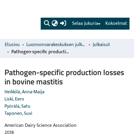
(current)
Selaa Jukuria
Kokoelmat
Etusivu
Luonnonvarakeskuksen julkaisut
Julkaisut
Pathogen-specific production losses in bovine mastitis
Pathogen-specific production losses
in bovine mastitis
Heikkilä, Anna-Maija
Liski, Eero
Pyörälä, Satu
Taponen, Suvi
American Dairy Science Association
2018