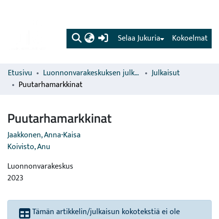
(current)
Selaa Jukuria
Kokoelmat
Etusivu
Luonnonvarakeskuksen julkaisut
Julkaisut
Puutarhamarkkinat
Puutarhamarkkinat
Jaakkonen, Anna-Kaisa
Koivisto, Anu
Luonnonvarakeskus
2023
Tämän artikkelin/julkaisun kokotekstiä ei ole