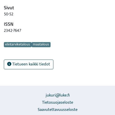
Sivut
50-52
ISSN
2342-7647
Avainsanat
elintarviketalous
maatalous
Tietueen kaikki tiedot
jukuri@luke.fi
Tietosuojaseloste
Saavutettavuusseloste