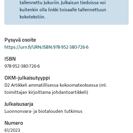
tallennettu Jukuriin. Julkaisun tiedoissa voi
kuitenkin olla linkki toisaalle tallennettuun
kokotekstiin.
Pysyvä osoite
https://urn.fi/URN:ISBN:978-952-380-726-6
ISBN
978-952-380-726-6
OKM-julkaisutyyppi
D2 Artikkeli ammatillisessa kokoomateoksessa (ml.
toimittajan kirjoittama johdantoartikkeli)
Julkaisusarja
Luonnonvara- ja biotalouden tutkimus
Numero
61/2023