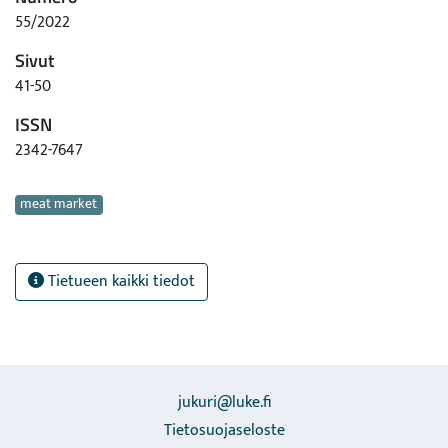
55/2022
Sivut
41-50
ISSN
2342-7647
Avainsanat
meat market
Tietueen kaikki tiedot
jukuri@luke.fi
Tietosuojaseloste