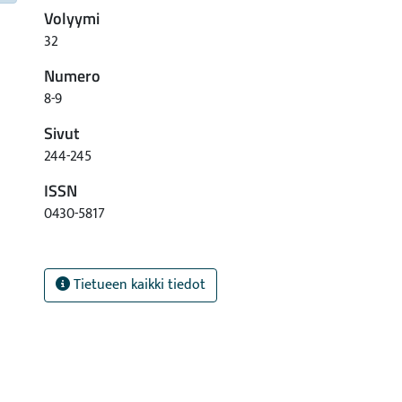
Volyymi
32
Numero
8-9
Sivut
244-245
ISSN
0430-5817
Tietueen kaikki tiedot