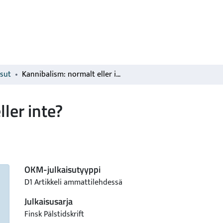
isut
Kannibalism: normalt eller inte?
ler inte?
OKM-julkaisutyyppi
D1 Artikkeli ammattilehdessä
Julkaisusarja
Finsk Pälstidskrift