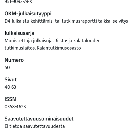
951-9092-79-X
OKM-julkaisutyyppi
D4 Julkaistu kehittämis- tai tutkimusraportti taikka -selvitys
Julkaisusarja
Monistettuja julkaisuja. Riista- ja kalatalouden
tutkimuslaitos. Kalantutkimusosasto
Numero
50
Sivut
40-63
ISSN
0358-4623
Saavutettavuusominaisuudet
Ei tietoa saavutettavuudesta