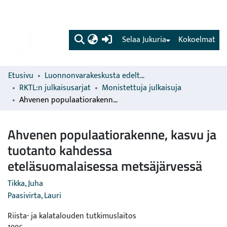
(current)
Selaa Jukuria
Kokoelmat
Etusivu
Luonnonvarakeskusta edeltävien organisaatioiden sarjat
RKTL:n julkaisusarjat
Monistettuja julkaisuja
Ahvenen populaatiorakenne, kasvu ja tuotanto kahdessa eteläsuomalaisessa metsäjärvessä
Ahvenen populaatiorakenne, kasvu ja
tuotanto kahdessa
eteläsuomalaisessa metsäjärvessä
Tikka, Juha
Paasivirta, Lauri
Riista- ja kalatalouden tutkimuslaitos