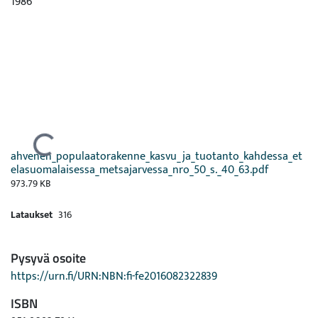
1986
Ladataan...
ahvenen_populaatorakenne_kasvu_ja_tuotanto_kahdessa_et
elasuomalaisessa_metsajarvessa_nro_50_s._40_63.pdf
973.79 KB
Lataukset
316
Pysyvä osoite
https://urn.fi/URN:NBN:fi-fe2016082322839
ISBN