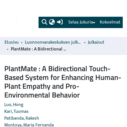
(current)
Selaa Jukuria
Kokoelmat
Etusivu
Luonnonvarakeskuksen julkaisut
Julkaisut
PlantMate : A Bidirectional Touch-Based System for Enhancing Human-Plant Empathy and Pro-Environmental Behavior
PlantMate : A Bidirectional Touch-
Based System for Enhancing Human-
Plant Empathy and Pro-
Environmental Behavior
Luo, Hong
Kari, Tuomas
Patibanda, Rakesh
Montoya, Maria Fernanda