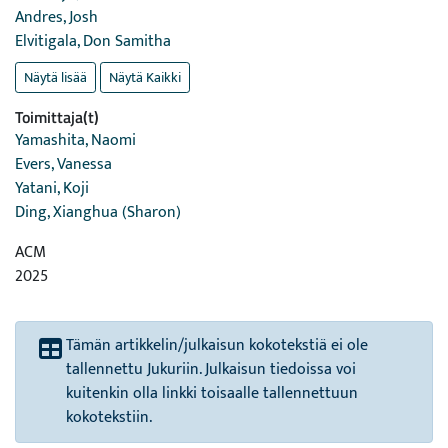
Andres, Josh
Elvitigala, Don Samitha
Näytä lisää
Näytä Kaikki
Toimittaja(t)
Yamashita, Naomi
Evers, Vanessa
Yatani, Koji
Ding, Xianghua (Sharon)
ACM
2025
Tämän artikkelin/julkaisun kokotekstiä ei ole
tallennettu Jukuriin. Julkaisun tiedoissa voi
kuitenkin olla linkki toisaalle tallennettuun
kokotekstiin.