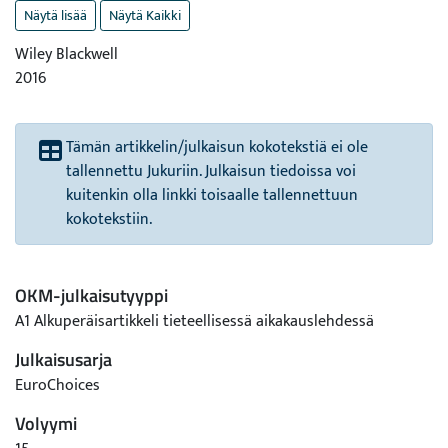
Näytä lisää
Näytä Kaikki
Wiley Blackwell
2016
Tämän artikkelin/julkaisun kokotekstiä ei ole
tallennettu Jukuriin. Julkaisun tiedoissa voi
kuitenkin olla linkki toisaalle tallennettuun
kokotekstiin.
OKM-julkaisutyyppi
A1 Alkuperäisartikkeli tieteellisessä aikakauslehdessä
Julkaisusarja
EuroChoices
Volyymi