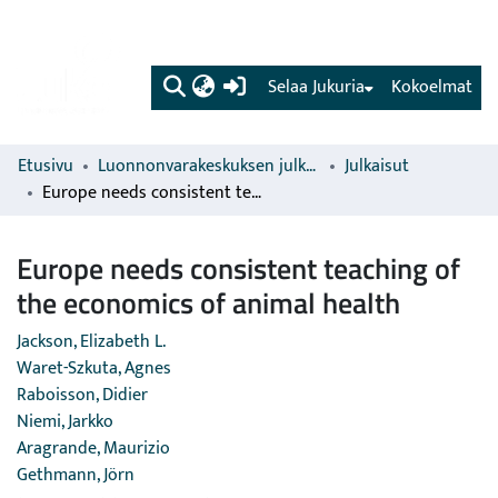
(current)
Selaa Jukuria
Kokoelmat
Etusivu
Luonnonvarakeskuksen julkaisut
Julkaisut
Europe needs consistent teaching of the economics of animal health
Europe needs consistent teaching of
the economics of animal health
Jackson, Elizabeth L.
Waret-Szkuta, Agnes
Raboisson, Didier
Niemi, Jarkko
Aragrande, Maurizio
Gethmann, Jörn