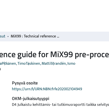
isut
MiX99 : Technical reference guide for MiX99 pre-processor. Release XI/2019
rence guide for MiX99 pre-proc
a
Pitkänen, Timo
Taskinen, Matti
Strandén, Ismo
9
Pysyvä osoite
https://urn.fi/URN:NBN:fi-fe202002104949
OKM-julkaisutyyppi
D4 Julkaistu kehittämis- tai tutkimusraportti taikka selvity