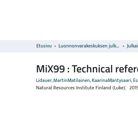
Etusivu
Luonnonvarakeskuksen julkaisut
Julka
MiX99 : Technical refe
Lidauer, Martin
Matilainen, Kaarina
Mäntysaari, Es
Natural Resources Institute Finland (Luke)
201