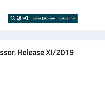
(current)
Selaa Jukuria
Kokoelmat
essor. Release XI/2019
s