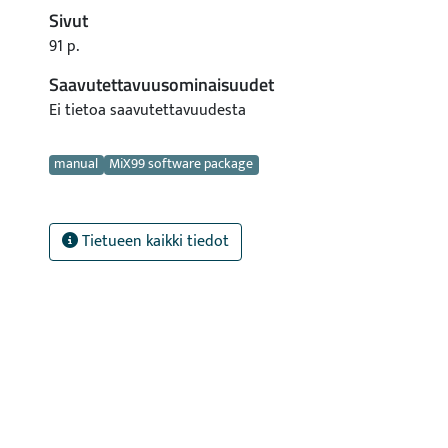
Sivut
91 p.
Saavutettavuusominaisuudet
Ei tietoa saavutettavuudesta
Avainsanat
manual
MiX99 software package
Tietueen kaikki tiedot