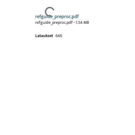
Ladataan...
refguide_preproc.pdf
refguide_preproc.pdf -
1.54 MB
Lataukset
646