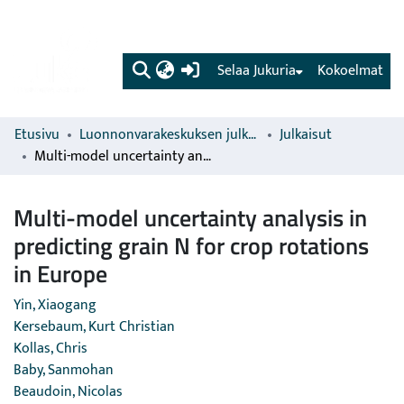
(current)
Selaa Jukuria
Kokoelmat
Etusivu
Luonnonvarakeskuksen julkaisut
Julkaisut
Multi-model uncertainty analysis in predicting grain N for crop rotations in Europe
Multi-model uncertainty analysis in
predicting grain N for crop rotations
in Europe
Yin, Xiaogang
Kersebaum, Kurt Christian
Kollas, Chris
Baby, Sanmohan
Beaudoin, Nicolas