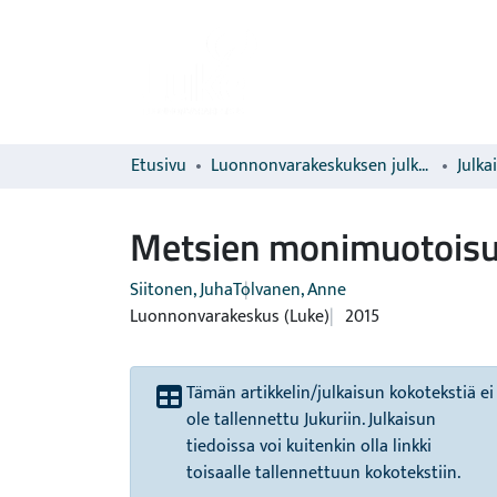
Etusivu
Luonnonvarakeskuksen julkaisut
Julka
Metsien monimuotois
Siitonen, Juha
Tolvanen, Anne
Luonnonvarakeskus (Luke)
2015
Tämän artikkelin/julkaisun kokotekstiä ei
ole tallennettu Jukuriin. Julkaisun
tiedoissa voi kuitenkin olla linkki
toisaalle tallennettuun kokotekstiin.