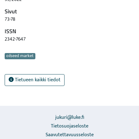
Sivut
73-78
ISSN
2342-7647
Avainsanat
oilseed market
Tietueen kaikki tiedot
jukuri@luke.fi
Tietosuojaseloste
Saavutettavuusseloste