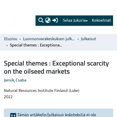
(current)
Selaa Jukuria
Kokoelmat
Etusivu
Luonnonvarakeskuksen julkaisut
Julkaisut
Special themes : Exceptional scarcity on the oilseed markets
Special themes : Exceptional scarcity
on the oilseed markets
Jansik, Csaba
Natural Resources Institute Finland (Luke)
2022
Tämän artikkelin/julkaisun kokotekstiä ei ole