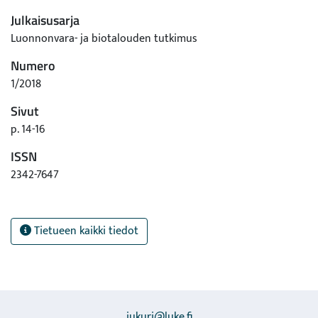
Julkaisusarja
Luonnonvara- ja biotalouden tutkimus
Numero
1/2018
Sivut
p. 14-16
ISSN
2342-7647
Tietueen kaikki tiedot
jukuri@luke.fi