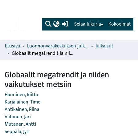
(current)
Selaa Jukuria
Kokoelmat
Etusivu
Luonnonvarakeskuksen julkaisut
Julkaisut
Globaalit megatrendit ja niiden vaikutukset metsiin
Globaalit megatrendit ja niiden
vaikutukset metsiin
Hänninen, Riitta
Karjalainen, Timo
Antikainen, Riina
Viitanen, Jari
Mutanen, Antti
Seppälä, Jyri