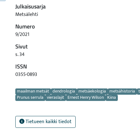
Julkaisusarja
Metsälehti
Numero
9/2021
Sivut
s. 34
ISSN
0355-0893
Avainsanat
maailman metsät
dendrologia
metsäekologia
metsähistoria
Prunus serrula
vieraslajit
Ernest Henry Wilson
Kiina
Tietueen kaikki tiedot