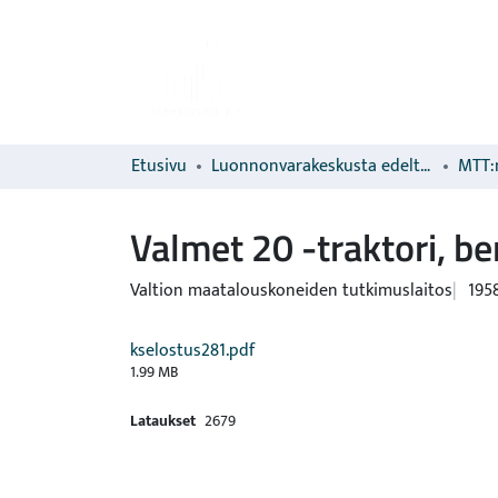
Etusivu
Luonnonvarakeskusta edeltävien organisaatioiden sarjat
MTT:n
Valmet 20 -traktori, be
Valtion maatalouskoneiden tutkimuslaitos
195
kselostus281.pdf
1.99 MB
Lataukset
2679