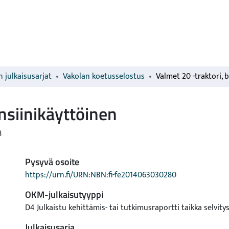
 julkaisusarjat
Vakolan koetusselostus
nsiinikäyttöinen
8
Pysyvä osoite
https://urn.fi/URN:NBN:fi-fe2014063030280
OKM-julkaisutyyppi
D4 Julkaistu kehittämis- tai tutkimusraportti taikka selvity
Julkaisusarja