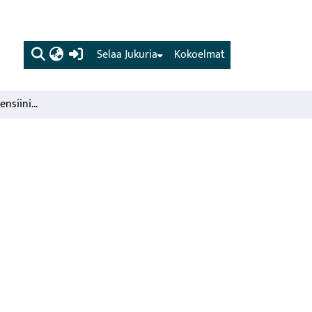
(current)
Selaa Jukuria
Kokoelmat
Valmet 20 -traktori, bensiinikäyttöinen
s