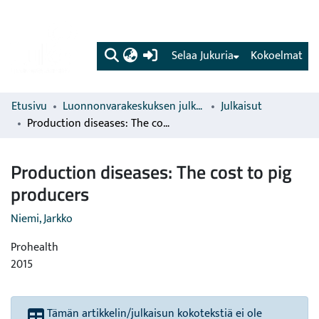
(current)
Selaa Jukuria
Kokoelmat
Etusivu
Luonnonvarakeskuksen julkaisut
Julkaisut
Production diseases: The cost to pig producers
Production diseases: The cost to pig
producers
Niemi, Jarkko
Prohealth
2015
Tämän artikkelin/julkaisun kokotekstiä ei ole