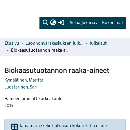
(current)
Selaa Jukuria
Kokoelmat
Etusivu
Luonnonvarakeskuksen julkaisut
Julkaisut
Biokaasutuotannon raaka-aineet
Biokaasutuotannon raaka-aineet
Kymäläinen, Maritta
Luostarinen, Sari
Hämeen ammattikorkeakoulu
2015
Tämän artikkelin/julkaisun kokotekstiä ei ole