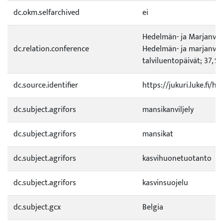
dc.okm.selfarchived
ei
Hedelmän- ja Marjanviljeli
dc.relation.conference
Hedelmän- ja marjanvilj
talviluentopäivät; 37, Si
dc.source.identifier
https://jukuri.luke.fi/
dc.subject.agrifors
mansikanviljely
dc.subject.agrifors
mansikat
dc.subject.agrifors
kasvihuonetuotanto
dc.subject.agrifors
kasvinsuojelu
dc.subject.gcx
Belgia