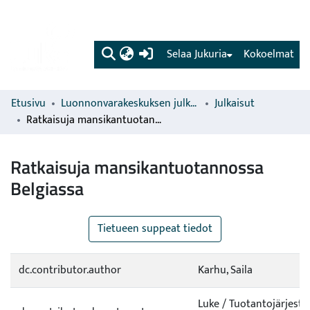
(current)
Selaa Jukuria
Kokoelmat
Etusivu
Luonnonvarakeskuksen julkaisut
Julkaisut
Ratkaisuja mansikantuotannossa Belgiassa
Ratkaisuja mansikantuotannossa
Belgiassa
Tietueen suppeat tiedot
dc.contributor.author
Karhu, Saila
Luke / Tuotantojärjeste