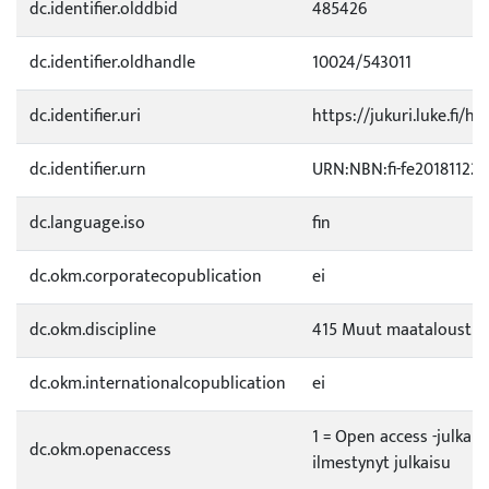
dc.identifier.olddbid
485426
dc.identifier.oldhandle
10024/543011
dc.identifier.uri
https://jukuri.luke.fi/ha
dc.identifier.urn
URN:NBN:fi-fe20181122
dc.language.iso
fin
dc.okm.corporatecopublication
ei
dc.okm.discipline
415 Muut maataloustie
dc.okm.internationalcopublication
ei
1 = Open access -julkai
dc.okm.openaccess
ilmestynyt julkaisu