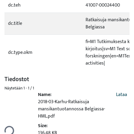
dc.teh
41007-00024400
Ratkaisuja mansikantu
dc.title
Belgiassa
fi=M1 Tutkimuksesta ke
kirjoitus|sv=M1 Text so
dc.type.okm
forskningen|en=M1Text 
activities|
Tiedostot
Näytetään
1 - 1 / 1
Name:
Lataa
2018-03-Karhu-Ratkaisuja
mansikantuotannossa Belgiassa-
HML.pdf
Size:
taan...
136.48 KB