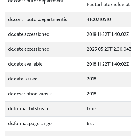
dc.contributor.department
Puutarhateknologiat (4
dc.contributor.departmentid
4100210510
dc.date.accessioned
2018-11-22T11:40:02Z
dc.date.accessioned
2025-05-29T12:30:04Z
dc.date.available
2018-11-22T11:40:02Z
dc.date.issued
2018
dc.description.vuosik
2018
dc.format.bitstream
true
dc.format.pagerange
6 s.