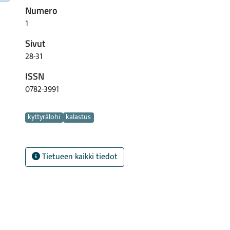
Numero
1
Sivut
28-31
ISSN
0782-3991
Avainsanat
kyttyrälohi
kalastus
Tietueen kaikki tiedot