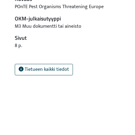
POnTE Pest Organisms Threatening Europe
OKM-julkaisutyyppi
M3 Muu dokumentti tai aineisto
Sivut
8 p.
Tietueen kaikki tiedot