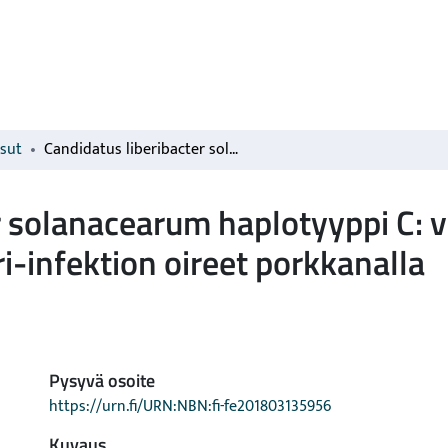
isut
Candidatus liberibacter solanacearum haplotyyppi C: vektori, kempin syöntivioitus ja bakteeri-infektion oireet porkkanalla
r solanacearum haplotyyppi C: v
ri-infektion oireet porkkanalla
Pysyvä osoite
https://urn.fi/URN:NBN:fi-fe201803135956
Kuvaus