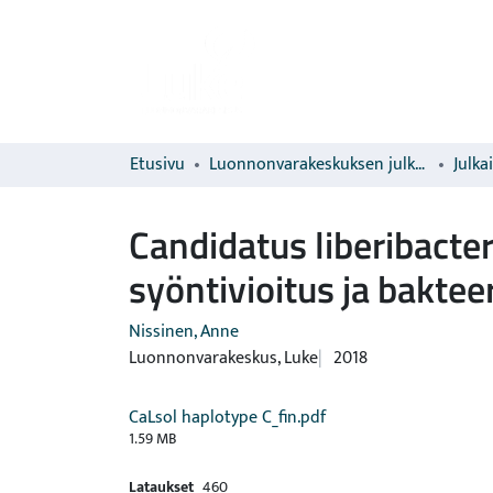
Etusivu
Luonnonvarakeskuksen julkaisut
Julka
Candidatus liberibacte
syöntivioitus ja baktee
Nissinen, Anne
Luonnonvarakeskus, Luke
2018
CaLsol haplotype C_fin.pdf
1.59 MB
Lataukset
460