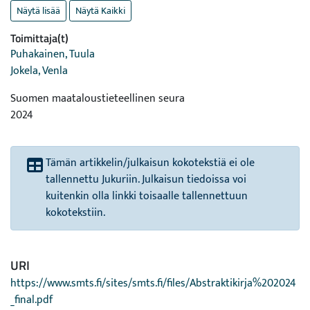
Näytä lisää
Näytä Kaikki
Toimittaja(t)
Puhakainen, Tuula
Jokela, Venla
Suomen maataloustieteellinen seura
2024
Tämän artikkelin/julkaisun kokotekstiä ei ole
tallennettu Jukuriin. Julkaisun tiedoissa voi
kuitenkin olla linkki toisaalle tallennettuun
kokotekstiin.
URI
https://www.smts.fi/sites/smts.fi/files/Abstraktikirja%202024
_final.pdf