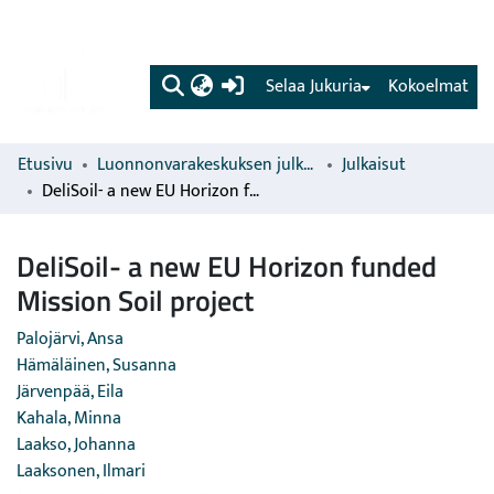
(current)
Selaa Jukuria
Kokoelmat
Etusivu
Luonnonvarakeskuksen julkaisut
Julkaisut
DeliSoil- a new EU Horizon funded Mission Soil project
DeliSoil- a new EU Horizon funded
Mission Soil project
Palojärvi, Ansa
Hämäläinen, Susanna
Järvenpää, Eila
Kahala, Minna
Laakso, Johanna
Laaksonen, Ilmari