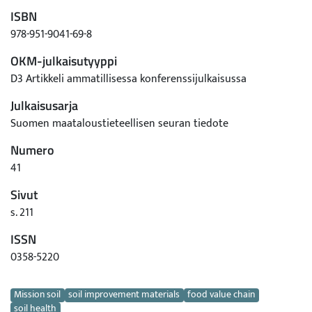
ISBN
978-951-9041-69-8
OKM-julkaisutyyppi
D3 Artikkeli ammatillisessa konferenssijulkaisussa
Julkaisusarja
Suomen maataloustieteellisen seuran tiedote
Numero
41
Sivut
s. 211
ISSN
0358-5220
Avainsanat
Mission soil
soil improvement materials
food value chain
soil health