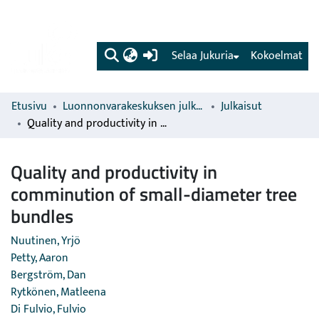
(current)
Selaa Jukuria
Kokoelmat
Etusivu
Luonnonvarakeskuksen julkaisut
Julkaisut
Quality and productivity in comminution of small-diameter tree bundles
Quality and productivity in
comminution of small-diameter tree
bundles
Nuutinen, Yrjö
Petty, Aaron
Bergström, Dan
Rytkönen, Matleena
Di Fulvio, Fulvio