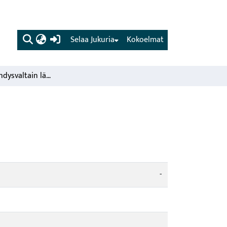
(current)
Selaa Jukuria
Kokoelmat
Metsätöistä Yhdysvaltain länsirannikolla.
-