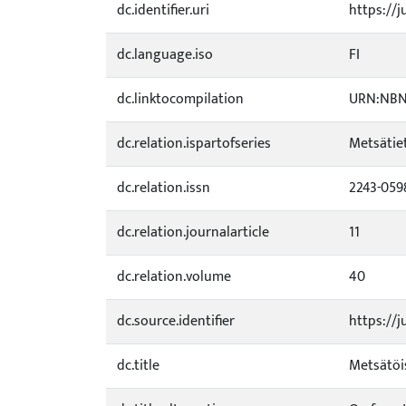
dc.identifier.uri
https://j
dc.language.iso
FI
dc.linktocompilation
URN:NBN:
dc.relation.ispartofseries
Metsätiet
dc.relation.issn
2243-059
dc.relation.journalarticle
11
dc.relation.volume
40
dc.source.identifier
https://j
dc.title
Metsätöis