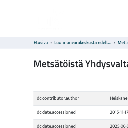
Etusivu
Luonnonvarakeskusta edeltävien organisaatioiden sarjat
Metla
Metsätöistä Yhdysvalta
dc.contributor.author
Heiskanen
dc.date.accessioned
2015-11-1
dc.date.accessioned
2025-06-