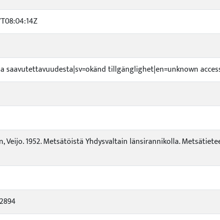
7T08:04:14Z
toa saavutettavuudesta|sv=okänd tillgänglighet|en=unknown accessi
, Veijo. 1952. Metsätöistä Yhdysvaltain länsirannikolla. Metsätietee
22894