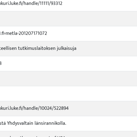
ukuri.luke.fi/handle/11111/93312
fi-metla-201207171072
eellisen tutkimuslaitoksen julkaisuja
8
ukuri.luke.fi/handle/10024/522894
tä Yhdysvaltain länsirannikolla.