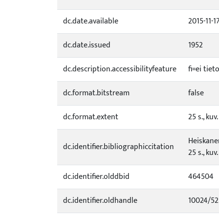
dc.date.available
2015-11-1
dc.date.issued
1952
dc.description.accessibilityfeature
fi=ei tie
dc.format.bitstream
false
dc.format.extent
25 s., kuv.
Heiskanen
dc.identifier.bibliographiccitation
25 s., kuv.
dc.identifier.olddbid
464504
dc.identifier.oldhandle
10024/5