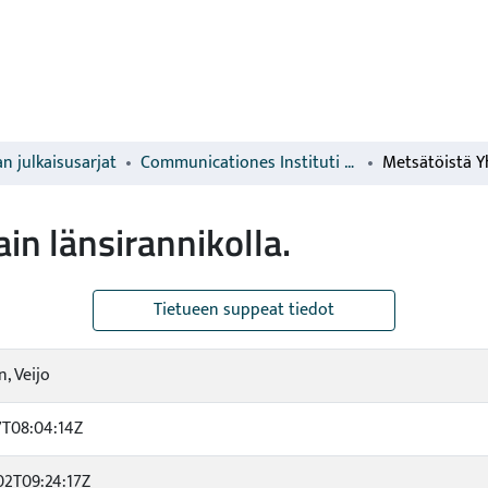
n julkaisusarjat
Communicationes Instituti Forestalis Fenniae
in länsirannikolla.
Tietueen suppeat tiedot
, Veijo
7T08:04:14Z
02T09:24:17Z