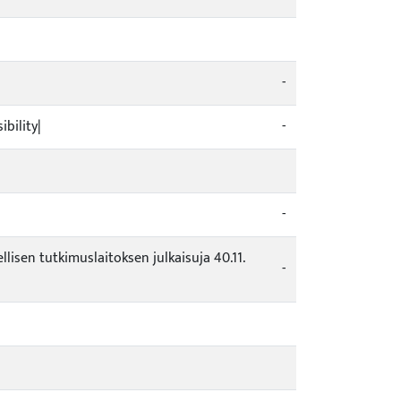
-
bility|
-
-
llisen tutkimuslaitoksen julkaisuja 40.11.
-