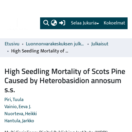
(current)
Selaa Jukuria
Kokoelmat
Etusivu
Luonnonvarakeskuksen julkaisut
Julkaisut
High Seedling Mortality of Scots Pine Caused by Heterobasidion annosum s.s.
High Seedling Mortality of Scots Pine
Caused by Heterobasidion annosum
s.s.
Piri, Tuula
Vainio, Eeva J.
Nuorteva, Heikki
Hantula, Jarkko