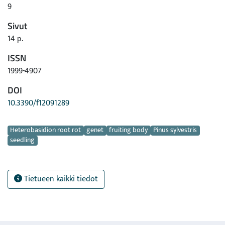
9
Sivut
14 p.
ISSN
1999-4907
DOI
10.3390/f12091289
Avainsanat
Heterobasidion root rot
genet
fruiting body
Pinus sylvestris
seedling
Tietueen kaikki tiedot