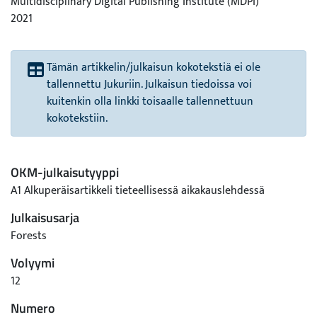
Multidisciplinary Digital Publishing Institute (MDPI)
2021
Tämän artikkelin/julkaisun kokotekstiä ei ole
tallennettu Jukuriin. Julkaisun tiedoissa voi
kuitenkin olla linkki toisaalle tallennettuun
kokotekstiin.
OKM-julkaisutyyppi
A1 Alkuperäisartikkeli tieteellisessä aikakauslehdessä
Julkaisusarja
Forests
Volyymi
12
Numero