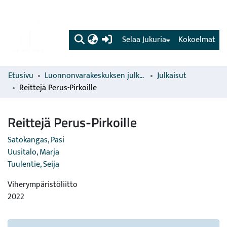
(current)
Selaa Jukuria
Kokoelmat
Etusivu
Luonnonvarakeskuksen julkaisut
Julkaisut
Reittejä Perus-Pirkoille
Reittejä Perus-Pirkoille
Satokangas, Pasi
Uusitalo, Marja
Tuulentie, Seija
Viherympäristöliitto
2022