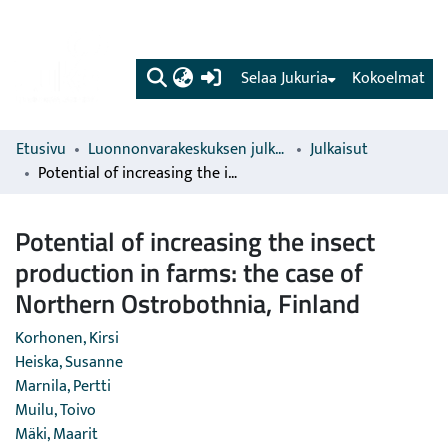
(current)
Selaa Jukuria
Kokoelmat
Etusivu
Luonnonvarakeskuksen julkaisut
Julkaisut
Potential of increasing the insect production in farms: the case of Northern Ostrobothnia, Finland
Potential of increasing the insect
production in farms: the case of
Northern Ostrobothnia, Finland
Korhonen, Kirsi
Heiska, Susanne
Marnila, Pertti
Muilu, Toivo
Mäki, Maarit