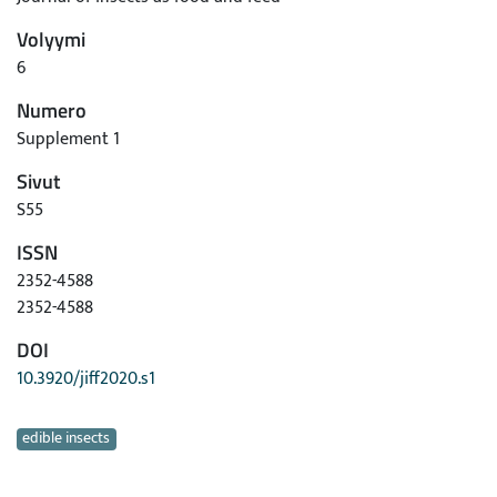
Volyymi
6
Numero
Supplement 1
Sivut
S55
ISSN
2352-4588
2352-4588
DOI
10.3920/jiff2020.s1
Avainsanat
edible insects