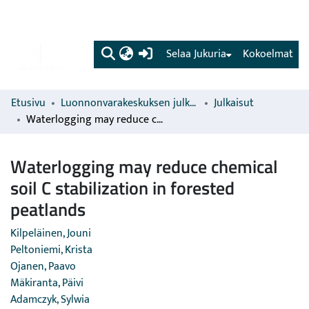
(current)
Selaa Jukuria
Kokoelmat
Etusivu
Luonnonvarakeskuksen julkaisut
Julkaisut
Waterlogging may reduce chemical soil C stabilization in forested peatlands
Waterlogging may reduce chemical
soil C stabilization in forested
peatlands
Kilpeläinen, Jouni
Peltoniemi, Krista
Ojanen, Paavo
Mäkiranta, Päivi
Adamczyk, Sylwia