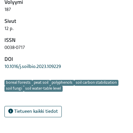
Volyymi
187
Sivut
12 p.
ISSN
0038-0717
DOI
10.1016/j.soilbio.2023.109229
Avainsanat
boreal forests
peat soil
polyphenols
soil carbon stabilization
soil fungi
soil water-table level
Tietueen kaikki tiedot