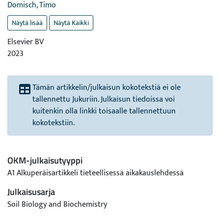
Domisch, Timo
Näytä lisää
Näytä Kaikki
Elsevier BV
2023
Tämän artikkelin/julkaisun kokotekstiä ei ole
tallennettu Jukuriin. Julkaisun tiedoissa voi
kuitenkin olla linkki toisaalle tallennettuun
kokotekstiin.
OKM-julkaisutyyppi
A1 Alkuperäisartikkeli tieteellisessä aikakauslehdessä
Julkaisusarja
Soil Biology and Biochemistry