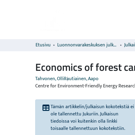
Etusivu
Luonnonvarakeskuksen julkaisut
Julka
Economics of forest car
Tahvonen, Olli
Rautiainen, Aapo
Centre for Environment-Friendly Energy Researc
Tämän artikkelin/julkaisun kokotekstiä ei
ole tallennettu Jukuriin. Julkaisun
tiedoissa voi kuitenkin olla linkki
toisaalle tallennettuun kokotekstiin.