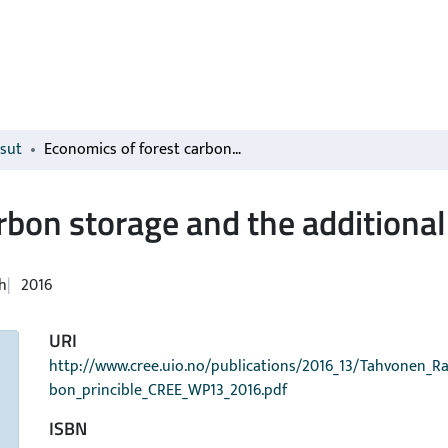
isut
Economics of forest carbon storage and the additionality principle
bon storage and the additionali
h
2016
URI
http://www.cree.uio.no/publications/2016_13/Tahvonen_Ra
bon_princible_CREE_WP13_2016.pdf
ISBN