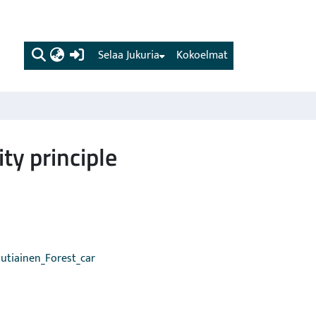
(current)
Selaa Jukuria
Kokoelmat
ty principle
utiainen_Forest_car