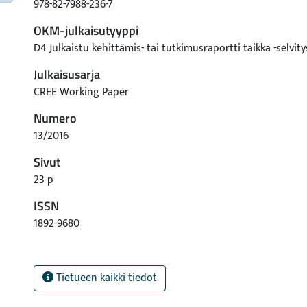
978-82-7988-236-7
OKM-julkaisutyyppi
D4 Julkaistu kehittämis- tai tutkimusraportti taikka -selvity
Julkaisusarja
CREE Working Paper
Numero
13/2016
Sivut
23 p
ISSN
1892-9680
Tietueen kaikki tiedot