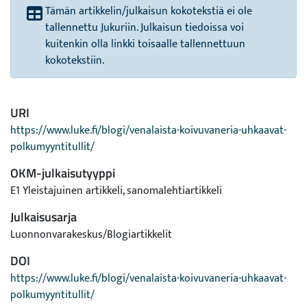
Tämän artikkelin/julkaisun kokotekstiä ei ole
tallennettu Jukuriin. Julkaisun tiedoissa voi
kuitenkin olla linkki toisaalle tallennettuun
kokotekstiin.
URI
https://www.luke.fi/blogi/venalaista-koivuvaneria-uhkaavat-
polkumyyntitullit/
OKM-julkaisutyyppi
E1 Yleistajuinen artikkeli, sanomalehtiartikkeli
Julkaisusarja
Luonnonvarakeskus/Blogiartikkelit
DOI
https://www.luke.fi/blogi/venalaista-koivuvaneria-uhkaavat-
polkumyyntitullit/