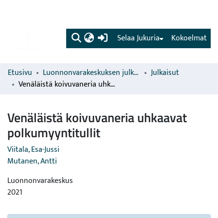
(current)
Selaa Jukuria
Kokoelmat
Etusivu
Luonnonvarakeskuksen julkaisut
Julkaisut
Venäläistä koivuvaneria uhkaavat polkumyyntitullit
Venäläistä koivuvaneria uhkaavat
polkumyyntitullit
Viitala, Esa-Jussi
Mutanen, Antti
Luonnonvarakeskus
2021