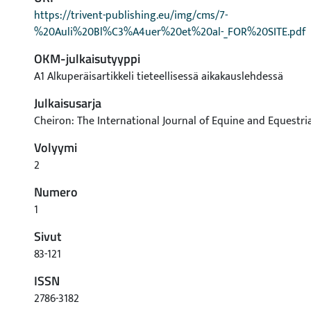
https://trivent-publishing.eu/img/cms/7-
%20Auli%20Bl%C3%A4uer%20et%20al-_FOR%20SITE.pdf
OKM-julkaisutyyppi
A1 Alkuperäisartikkeli tieteellisessä aikakauslehdessä
Julkaisusarja
Cheiron: The International Journal of Equine and Equestri
Volyymi
2
Numero
1
Sivut
83-121
ISSN
2786-3182