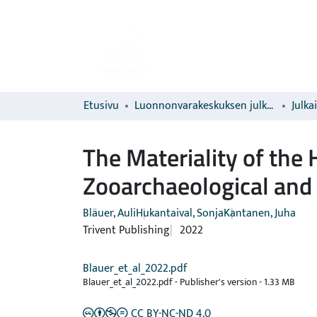
Etusivu
Luonnonvarakeskuksen julkaisut
Julka
The Materiality of the 
Zooarchaeological and 
Bläuer, Auli
Hukantaival, Sonja
Kantanen, Juha
Trivent Publishing
2022
Blauer_et_al_2022.pdf
Blauer_et_al_2022.pdf -
Publisher's version
-
1.33 MB
CC BY-NC-ND 4.0