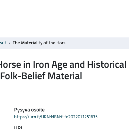
isut
The Materiality of the Horse in Iron Age and Historical Finland as observed in Zooarchaeological and Folk-Belief Material
Horse in Iron Age and Historical
Folk-Belief Material
Pysyvä osoite
https://urn.fi/URN:NBN:fi-fe2022071251635
URI