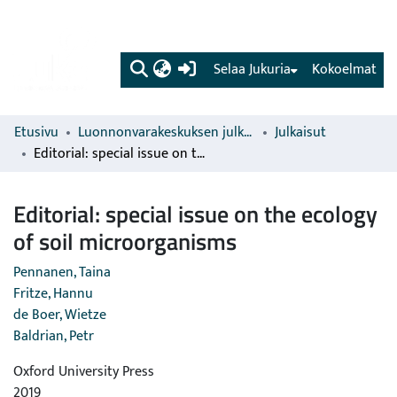
(current)
Selaa Jukuria
Kokoelmat
Etusivu
Luonnonvarakeskuksen julkaisut
Julkaisut
Editorial: special issue on the ecology of soil microorganisms
Editorial: special issue on the ecology
of soil microorganisms
Pennanen, Taina
Fritze, Hannu
de Boer, Wietze
Baldrian, Petr
Oxford University Press
2019