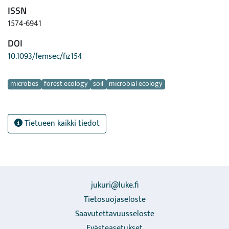
ISSN
1574-6941
DOI
10.1093/femsec/fiz154
Avainsanat
microbes
forest ecology
soil
microbial ecology
Tietueen kaikki tiedot
jukuri@luke.fi
Tietosuojaseloste
Saavutettavuusseloste
Evästeasetukset