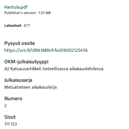
Hantula.pdf
Publisher's version
-
1.01 MB
Lataukset
477
Pysyvä osoite
https://urn.fi/URN:NBN:fi-fe2016102125456
OKM-julkaisutyyppi
A2 Katsausartikkeli tieteellisessä aikakauslehdessä
Julkaisusarja
Metsätieteen aikakauskirja
Numero
2
Sivut
111-123