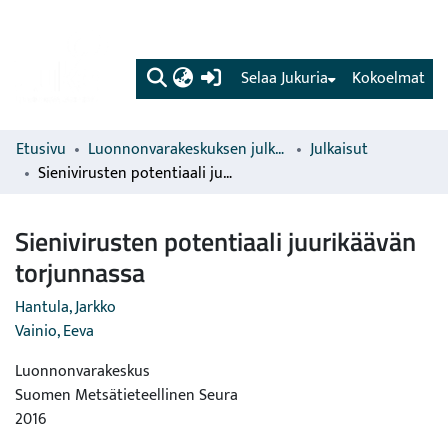
(current)
Selaa Jukuria
Kokoelmat
Etusivu
Luonnonvarakeskuksen julkaisut
Julkaisut
Sienivirusten potentiaali juurikäävän torjunnassa
Sienivirusten potentiaali juurikäävän
torjunnassa
Hantula, Jarkko
Vainio, Eeva
Luonnonvarakeskus
Suomen Metsätieteellinen Seura
2016