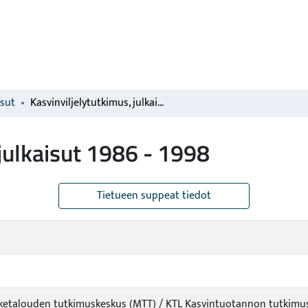
isut
Kasvinviljelytutkimus, julkaisut 1986 - 1998
 julkaisut 1986 - 1998
Tietueen suppeat tiedot
iketalouden tutkimuskeskus (MTT) / KTL Kasvintuotannon tutkimus /