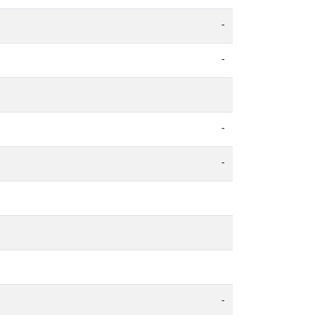
-
-
-
-
-