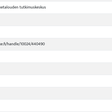
viketalouden tutkimuskeskus
uke.fi/handle/10024/440490