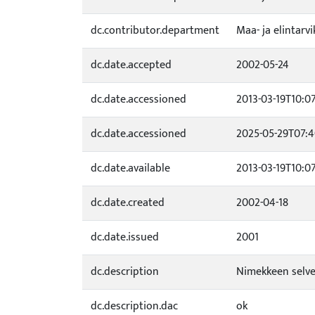
dc.contributor.department
Maa- ja elintarv
dc.date.accepted
2002-05-24
dc.date.accessioned
2013-03-19T10:0
dc.date.accessioned
2025-05-29T07:
dc.date.available
2013-03-19T10:0
dc.date.created
2002-04-18
dc.date.issued
2001
dc.description
Nimekkeen selven
dc.description.dac
ok