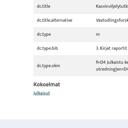
dc.title
Kasvinviljelytutk
dc.title.alternative
Växtodlingsforsk
dc.type
m
dc.type.bib
3. Kirjat raporti
fi=D4 Julkaistu k
dc.type.okm
utredning|en=D4
Kokoelmat
Julkaisut