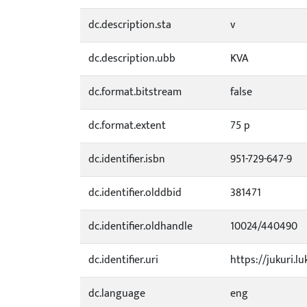
dc.description.sta
v
dc.description.ubb
KVA
dc.format.bitstream
false
dc.format.extent
75 p
dc.identifier.isbn
951-729-647-9
dc.identifier.olddbid
381471
dc.identifier.oldhandle
10024/440490
dc.identifier.uri
https://jukuri.lu
dc.language
eng