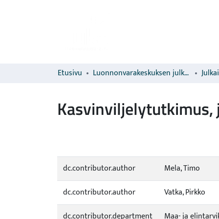
Etusivu
Luonnonvarakeskuksen julkaisut
Julka
Kasvinviljelytutkimus,
dc.contributor.author
Mela, Timo
dc.contributor.author
Vatka, Pirkko
dc.contributor.department
Maa- ja elintarv