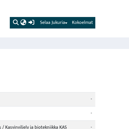
(current)
Selaa Jukuria
Kokoelmat
-
-
 Kasvinviljely ja biotekniikka KAS
-