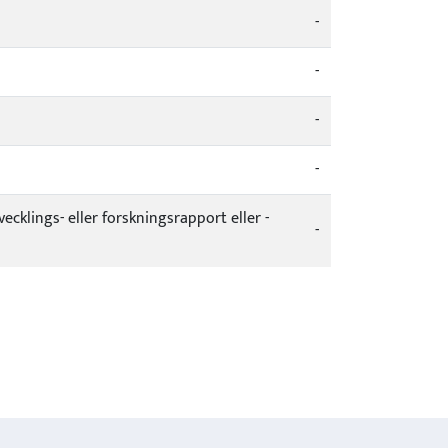
-
-
-
-
vecklings- eller forskningsrapport eller -
-