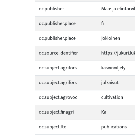
dc.publisher
Maa- ja elintar
dc.publisher.place
fi
dc.publisher.place
Jokioinen
dc.source.identifier
https://jukuri.l
dc.subject.agrifors
kasvinviljely
dc.subject.agrifors
julkaisut
dc.subject.agrovoc
cultivation
dc.subject.finagri
Ka
dc.subject.fte
publications