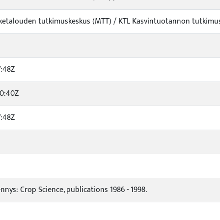
iketalouden tutkimuskeskus (MTT) / KTL Kasvintuotannon tutkimus /
7:48Z
40:40Z
7:48Z
nys: Crop Science, publications 1986 - 1998.