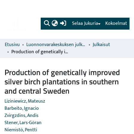
(current)
Selaa Jukuria
Kokoelmat
Etusivu
Luonnonvarakeskuksen julkaisut
Julkaisut
Production of genetically improved silver birch plantations in southern and central Sweden
Production of genetically improved
silver birch plantations in southern
and central Sweden
Liziniewicz, Mateusz
Barbeito, Ignacio
Zvirgzdins, Andis
Stener, Lars-Göran
Niemistö, Pentti