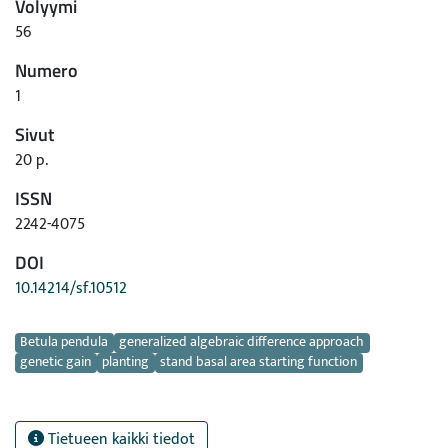
Volyymi
56
Numero
1
Sivut
20 p.
ISSN
2242-4075
DOI
10.14214/sf.10512
Avainsanat
Betula pendula
generalized algebraic difference approach
genetic gain
planting
stand basal area starting function
Tietueen kaikki tiedot