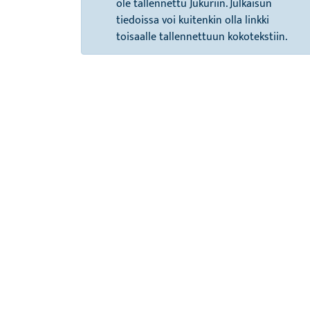
ole tallennettu Jukuriin. Julkaisun
tiedoissa voi kuitenkin olla linkki
toisaalle tallennettuun kokotekstiin.