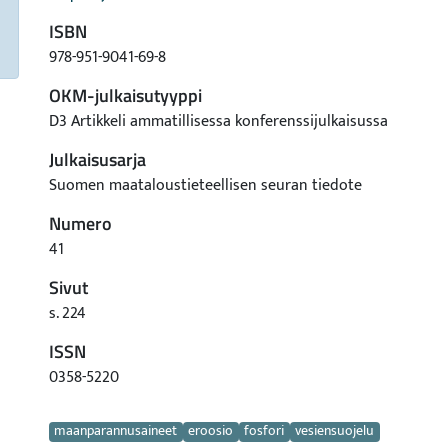
ISBN
978-951-9041-69-8
OKM-julkaisutyyppi
D3 Artikkeli ammatillisessa konferenssijulkaisussa
Julkaisusarja
Suomen maataloustieteellisen seuran tiedote
Numero
41
Sivut
s. 224
ISSN
0358-5220
Avainsanat
maanparannusaineet
eroosio
fosfori
vesiensuojelu