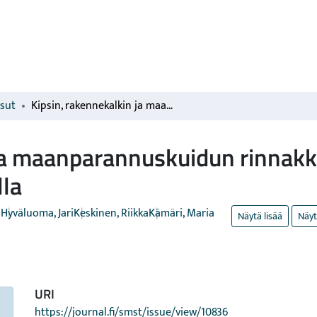
isut
Kipsin, rakennekalkin ja maanparannuskuidun rinnakkaiskäyttöä selvitetään Savijoen valuma-alueella
ja maanparannuskuidun rinnakk
lla
i
Hyväluoma, Jari
Keskinen, Riikka
Kämäri, Maria
Näytä lisää
Näyt
URI
https://journal.fi/smst/issue/view/10836