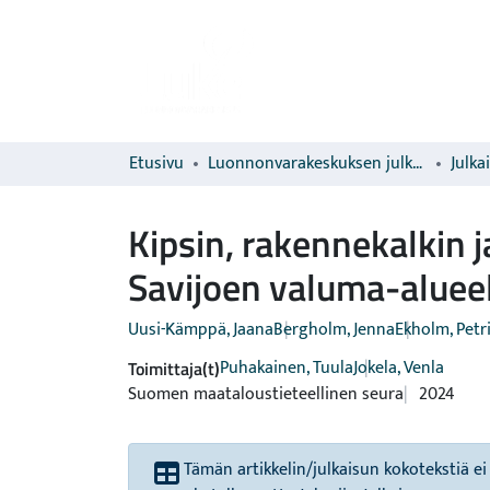
Etusivu
Luonnonvarakeskuksen julkaisut
Julka
Kipsin, rakennekalkin 
Savijoen valuma-aluee
Uusi-Kämppä, Jaana
Bergholm, Jenna
Ekholm, Petr
Puhakainen, Tuula
Jokela, Venla
Toimittaja(t)
Suomen maataloustieteellinen seura
2024
Tämän artikkelin/julkaisun kokotekstiä ei