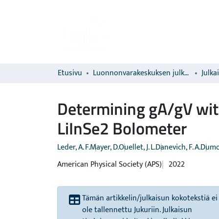
Etusivu
Luonnonvarakeskuksen julkaisut
Julka
Determining gA/gV wit
LiInSe2 Bolometer
Leder, A. F.
Mayer, D.
Ouellet, J. L.
Danevich, F. A.
Dumou
American Physical Society (APS)
2022
Tämän artikkelin/julkaisun kokotekstiä ei
ole tallennettu Jukuriin. Julkaisun