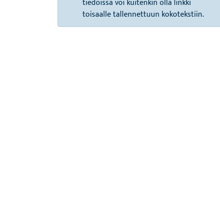
tiedoissa voi kuitenkin olla linkki
toisaalle tallennettuun kokotekstiin.