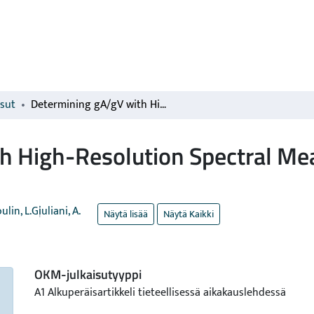
isut
Determining gA/gV with High-Resolution Spectral Measurements Using a LiInSe2 Bolometer
h High-Resolution Spectral Me
lin, L.
Giuliani, A.
Näytä lisää
Näytä Kaikki
OKM-julkaisutyyppi
A1 Alkuperäisartikkeli tieteellisessä aikakauslehdessä