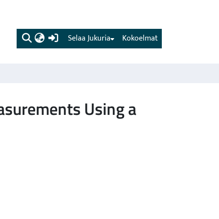
(current)
Selaa Jukuria
Kokoelmat
asurements Using a