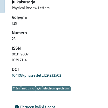
Julkaisusarja
Physical Review Letters
Volyymi
129
Numero
23
ISSN
0031-9007
1079-7114
DOI
10.1103/physrevlett.129.232502
Avainsanat
115in
neutrino
gA
electron spectrum
Tietueen kaikki tiedot