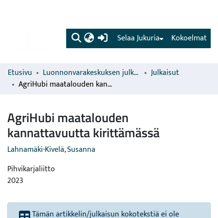
(current)
Selaa Jukuria
Kokoelmat
Etusivu
Luonnonvarakeskuksen julkaisut
Julkaisut
AgriHubi maatalouden kannattavuutta kirittämässä
AgriHubi maatalouden
kannattavuutta kirittämässä
Lahnamäki-Kivelä, Susanna
Pihvikarjaliitto
2023
Tämän artikkelin/julkaisun kokotekstiä ei ole