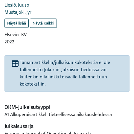
Liesiö, Juuso
Mustajoki, Jyri
Näytä lisää
Näytä Kaikki
Elsevier BV
2022
Tämän artikkelin/julkaisun kokotekstiä ei ole
tallennettu Jukuriin. Julkaisun tiedoissa voi
kuitenkin olla linkki toisaalle tallennettuun
kokotekstiin.
OKM-julkaisutyyppi
A1 Alkuperäisartikkeli tieteellisessä aikakauslehdessä
Julkaisusarja
European Journal of Operational Research