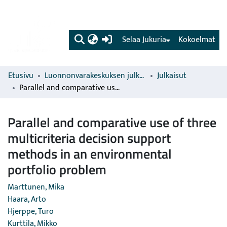
(current)
Selaa Jukuria
Kokoelmat
Etusivu
Luonnonvarakeskuksen julkaisut
Julkaisut
Parallel and comparative use of three multicriteria decision support methods in an environmental portfolio problem
Parallel and comparative use of three
multicriteria decision support
methods in an environmental
portfolio problem
Marttunen, Mika
Haara, Arto
Hjerppe, Turo
Kurttila, Mikko