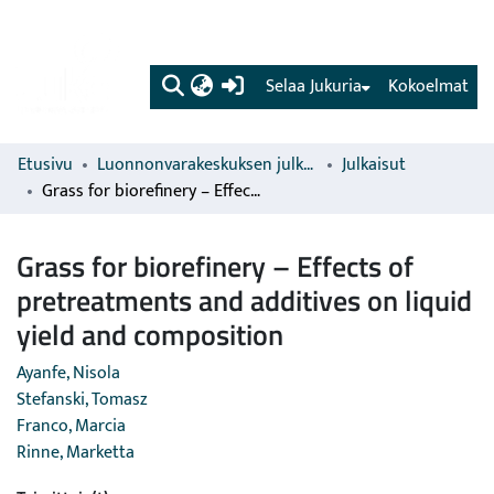
(current)
Selaa Jukuria
Kokoelmat
Etusivu
Luonnonvarakeskuksen julkaisut
Julkaisut
Grass for biorefinery – Effects of pretreatments and additives on liquid yield and composition
Grass for biorefinery – Effects of
pretreatments and additives on liquid
yield and composition
Ayanfe, Nisola
Stefanski, Tomasz
Franco, Marcia
Rinne, Marketta