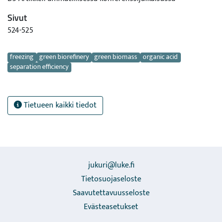
Sivut
524-525
Avainsanat
freezing
green biorefinery
green biomass
organic acid
separation efficiency
Tietueen kaikki tiedot
jukuri@luke.fi
Tietosuojaseloste
Saavutettavuusseloste
Evästeasetukset