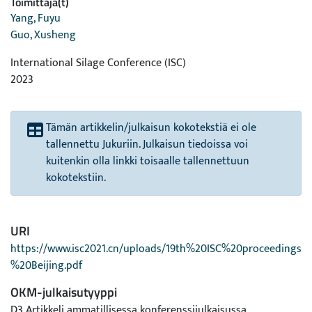
Toimittaja(t)
Yang, Fuyu
Guo, Xusheng
International Silage Conference (ISC)
2023
Tämän artikkelin/julkaisun kokotekstiä ei ole
tallennettu Jukuriin. Julkaisun tiedoissa voi
kuitenkin olla linkki toisaalle tallennettuun
kokotekstiin.
URI
https://www.isc2021.cn/uploads/19th%20ISC%20proceedings
%20Beijing.pdf
OKM-julkaisutyyppi
D3 Artikkeli ammatillisessa konferenssijulkaisussa