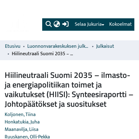
(current)
Selaa Jukuria
Kokoelmat
Etusivu
Luonnonvarakeskuksen julkaisut
Julkaisut
Hiilineutraali Suomi 2035 – ilmasto- ja energiapolitiikan toimet ja vaikutukset (HIISI): Synteesiraportti – Johtopäätökset ja suositukset
Hiilineutraali Suomi 2035 – ilmasto-
ja energiapolitiikan toimet ja
vaikutukset (HIISI): Synteesiraportti –
Johtopäätökset ja suositukset
Koljonen, Tiina
Honkatukia, Juha
Maanavilja, Liisa
Ruuskanen, Olli-Pekka