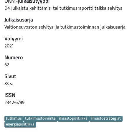
OKM-julkaisutyyppi
D4 Julkaistu kehittämis- tai tutkimusraportti taikka selvitys
Julkaisusarja
Valtioneuvoston selvitys- ja tutkimustoiminnan julkaisusarja
Volyymi
2021
Numero
62
Sivut
83 s.
ISSN
2342-6799
Avainsanat
tutkimus
tutkimustoiminta
ilmastopolitiikka
ilmastostrategiat
energiapolitiikka