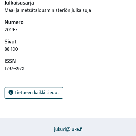
Julkaisusarja
Maa- ja metsätalousministeriön julkaisuja
Numero
2019:7
Sivut
88-100
ISSN
1797-397X
Tietueen kaikki tiedot
jukuri@luke.fi