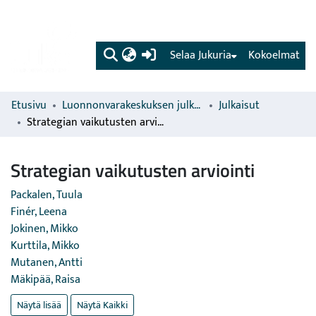
(current)
Selaa Jukuria
Kokoelmat
Etusivu
Luonnonvarakeskuksen julkaisut
Julkaisut
Strategian vaikutusten arviointi
Strategian vaikutusten arviointi
Packalen, Tuula
Finér, Leena
Jokinen, Mikko
Kurttila, Mikko
Mutanen, Antti
Mäkipää, Raisa
Näytä lisää
Näytä Kaikki