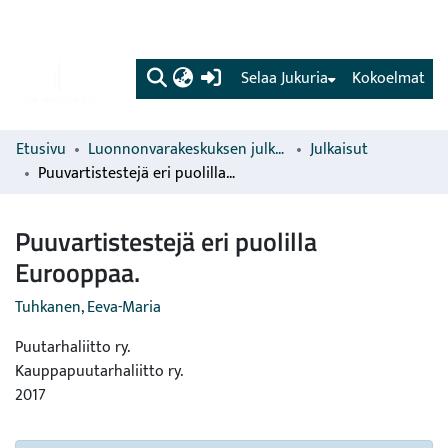
(current)
Selaa Jukuria
Kokoelmat
Etusivu
Luonnonvarakeskuksen julkaisut
Julkaisut
Puuvartistestejä eri puolilla Eurooppaa.
Puuvartistestejä eri puolilla
Eurooppaa.
Tuhkanen, Eeva-Maria
Puutarhaliitto ry.
Kauppapuutarhaliitto ry.
2017