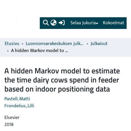
(current)
Selaa Jukuria
Kokoelmat
Etusivu
Luonnonvarakeskuksen julkaisut
Julkaisut
A hidden Markov model to estimate the time dairy cows spend in feeder based on indoor positioning data
A hidden Markov model to estimate
the time dairy cows spend in feeder
based on indoor positioning data
Pastell, Matti
Frondelius, Lilli
Elsevier
2018