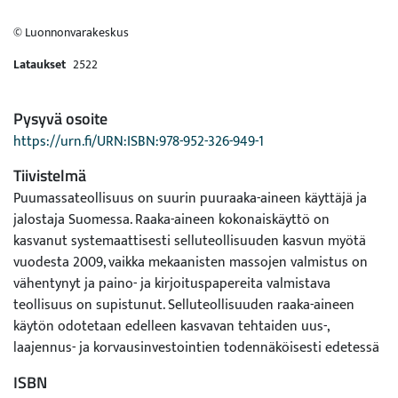
© Luonnonvarakeskus
Lataukset
2522
Pysyvä osoite
https://urn.fi/URN:ISBN:978-952-326-949-1
Tiivistelmä
Puumassateollisuus on suurin puuraaka-aineen käyttäjä ja
jalostaja Suomessa. Raaka-aineen kokonaiskäyttö on
kasvanut systemaattisesti selluteollisuuden kasvun myötä
vuodesta 2009, vaikka mekaanisten massojen valmistus on
vähentynyt ja paino- ja kirjoituspapereita valmistava
teollisuus on supistunut. Selluteollisuuden raaka-aineen
käytön odotetaan edelleen kasvavan tehtaiden uus-,
laajennus- ja korvausinvestointien todennäköisesti edetessä
2020-luvulla.
ISBN
Puumassateollisuudessa käytettävän kuitupuun