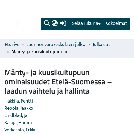
(current)
Selaa Jukuria
Kokoelmat
Etusivu
Luonnonvarakeskuksen julkaisut
Julkaisut
Mänty- ja kuusikuitupuun ominaisuudet Etelä-Suomessa – laadun vaihtelu ja hallinta
Mänty- ja kuusikuitupuun
ominaisuudet Etelä-Suomessa –
laadun vaihtelu ja hallinta
Hakkila, Pentti
Repola, Jaakko
Lindblad, Jari
Kalaja, Hannu
Verkasalo, Erkki