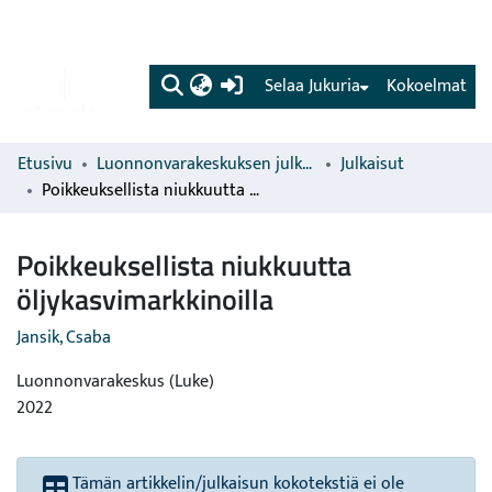
(current)
Selaa Jukuria
Kokoelmat
Etusivu
Luonnonvarakeskuksen julkaisut
Julkaisut
Poikkeuksellista niukkuutta öljykasvimarkkinoilla
Poikkeuksellista niukkuutta
öljykasvimarkkinoilla
Jansik, Csaba
Luonnonvarakeskus (Luke)
2022
Tämän artikkelin/julkaisun kokotekstiä ei ole