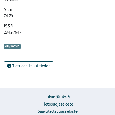
Sivut
74-79
ISSN
2342-7647
Avainsanat
öljykasvit
Tietueen kaikki tiedot
jukuri@luke.fi
Tietosuojaseloste
Saavutettavuusseloste